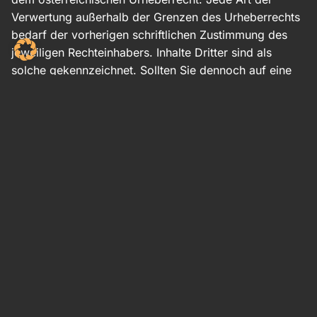
Verwertung außerhalb der Grenzen des Urheberrechts
bedarf der vorherigen schriftlichen Zustimmung des
jeweiligen Rechteinhabers. Inhalte Dritter sind als
solche gekennzeichnet. Sollten Sie dennoch auf eine
Urheberrechtsverletzung aufmerksam werden, bitten
wir um einen entsprechenden Hinweis. Bei
Bekanntwerden von Rechtsverletzungen werden wir
derartige Inhalte umgehend entfernen.
Meisterhafter Ofenbau und hochwertige Fliesenarbeiten
– individuell geplant, präzise umgesetzt und für