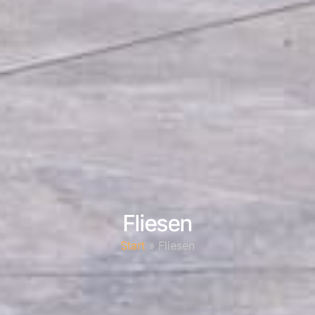
Fliesen
Start
»
Fliesen